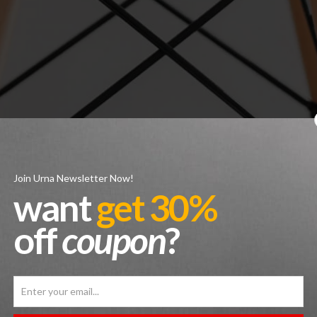
Join Urna Newsletter Now!
want
get 30%
off
coupon
?
 hendrerit nisi, ut suscipit justo. Duis hendrerit sceleri sque dui. Done
nc hendrerit tellus et nisi ultrices, eu feugiat sapien com modo. Praesen