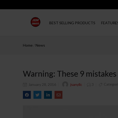
BEST SELLING PRODUCTS
FEATURE
Home
/
News
Warning: These 9 mistakes 
Categor
jsanyllc
January 28, 2016
3