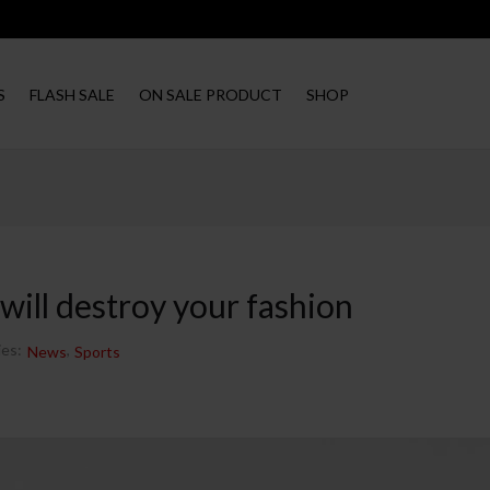
S
FLASH SALE
ON SALE PRODUCT
SHOP
will destroy your fashion
ies:
,
News
Sports