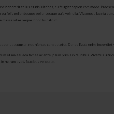
nc hendrerit tellus et nisi ultrices, eu feugiat sapien com modo. Praesen
eu felis pellentesque pellentesque quis vel nulla. Vivamus a lacinia sem.
re massa vitae neque lobor tis rutrum.
Praesent accumsan nec nibh ac consectetur. Donec ligula enim, imperdiet 
 et malesuada fames ac ante ipsum primis in faucibus. Vivamus ultricies, 
 in rutrum eget, faucibus vel purus.