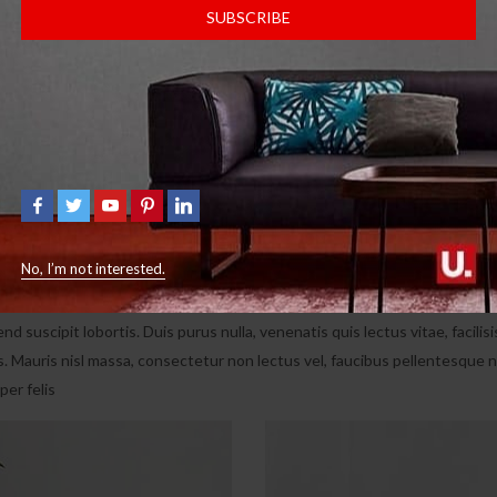
eu felis pellentesque pellentesque quis vel nulla. Vivamus a lacinia sem.
SUBSCRIBE
re massa vitae neque lobor tis rutrum.
etur adipiscing elit. Nunc hendrerit tellus et nisi 
ibero faucibus ut:
No, I’m not interested.
nd suscipit lobortis. Duis purus nulla, venenatis quis lectus vitae, facil
. Mauris nisl massa, consectetur non lectus vel, faucibus pellentesque n
per felis